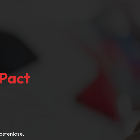
Pact
kostenlose,