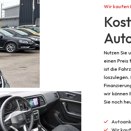
Wir kaufen 
Kost
Aut
Nutzen Sie 
einen Preis 
ist die Fah
loszulegen.
Finanzierun
wir können 
Sie noch heu
Autoank
Wir kauf